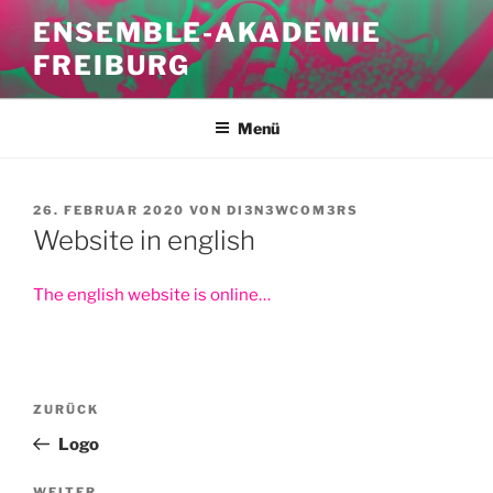
Zum
ENSEMBLE-AKADEMIE
Inhalt
FREIBURG
springen
Menü
VERÖFFENTLICHT
26. FEBRUAR 2020
VON
DI3N3WCOM3RS
AM
Website in english
The english website is online…
Beitragsnavigation
Vorheriger
ZURÜCK
Beitrag
Logo
WEITER