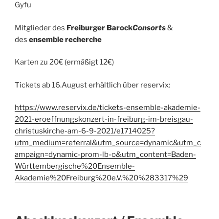
Gyfu
Mitglieder des
Freiburger Barock
Consorts
&
des
ensemble recherche
Karten zu 20€ (ermäßigt 12€)
Tickets ab 16.August erhältlich über reservix:
https://www.reservix.de/tickets-ensemble-akademie-
2021-eroeffnungskonzert-in-freiburg-im-breisgau-
christuskirche-am-6-9-2021/e1714025?
utm_medium=referral&utm_source=dynamic&utm_c
ampaign=dynamic-prom-lb-o&utm_content=Baden-
Württembergische%20Ensemble-
Akademie%20Freiburg%20e.V.%20%283317%29