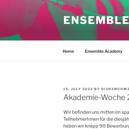
Skip
to
ENSEMBLE
content
Home
Ensemble Academy
POSTED
15. JULY 2022
BY
DI3N3WCOM
ON
Akademie-Woche 
Wir befinden uns mitten im s
TeilnehmerInnen für die dies
haben wir knapp 90 Bewerbunge