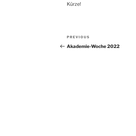
Kürze!
Post
Previous
PREVIOUS
navigation
Post
Akademie-Woche 2022