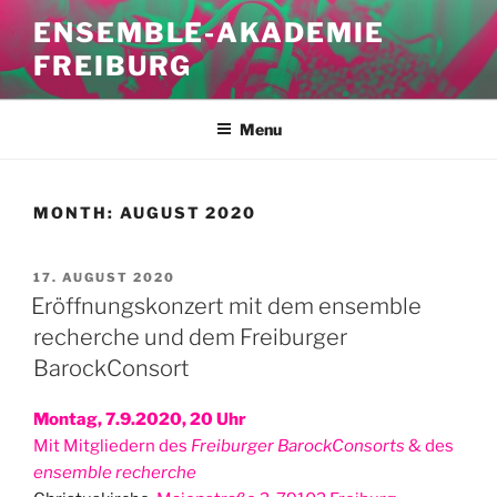
Skip
ENSEMBLE-AKADEMIE
to
FREIBURG
content
Menu
MONTH:
AUGUST 2020
POSTED
17. AUGUST 2020
ON
Eröffnungskonzert mit dem ensemble
recherche und dem Freiburger
BarockConsort
Montag, 7.9.2020, 20 Uhr
Mit Mitgliedern des
Freiburger BarockConsorts
& des
ensemble recherche