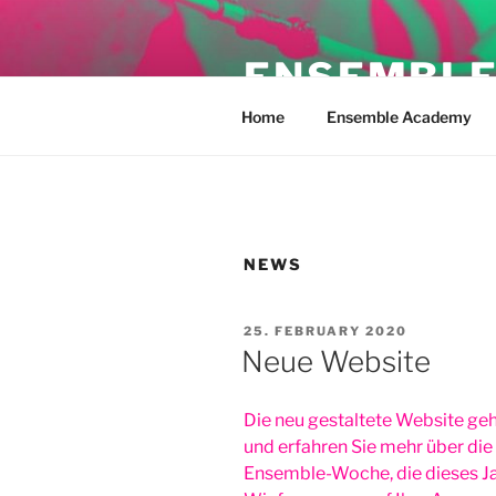
Skip
to
ENSEMBLE
content
Home
Ensemble Academy
NEWS
POSTED
25. FEBRUARY 2020
ON
Neue Website
Die neu gestaltete Website geh
und erfahren Sie mehr über di
Ensemble-Woche, die dieses Jah