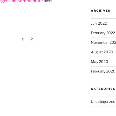
gungen und Kommentare
hier
!
ARCHIVES
July 2022
February 2022
Page
Page
1
2
November 20
August 2020
May 2020
February 2020
CATEGORIES
Uncategorized